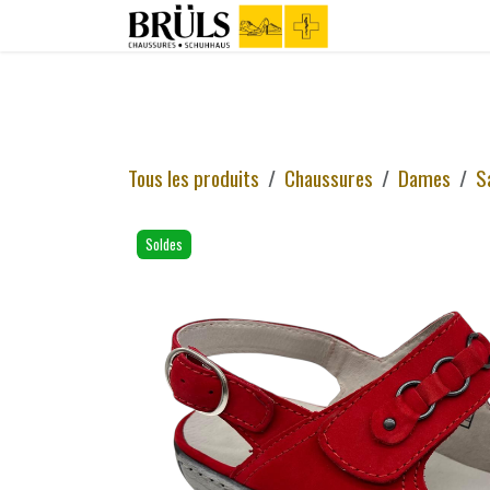
Se rendre au contenu
Boutique
C
Tous les produits
Chaussures
Dames
S
Soldes