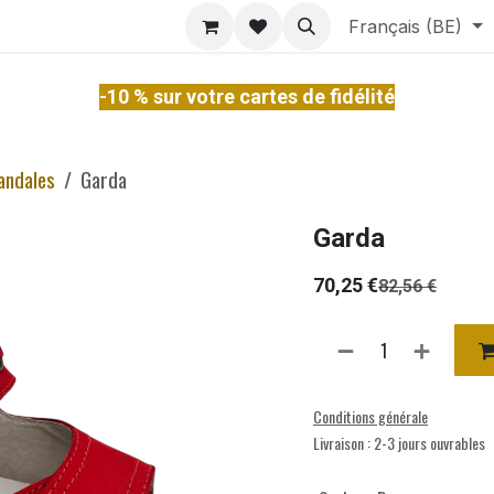
ontact
À Propos
Services
Français (BE)
-10 % sur votre cartes de fidélité
andales
Garda
Garda
70,25
€
82,56
€
Conditions générale
Livraison : 2-3 jours ouvrables