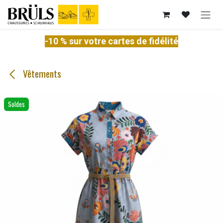
Se rendre au contenu
-10 % sur votre cartes de fidélité
Vêtements
Soldes