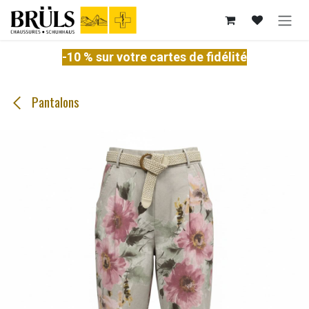
Se rendre au contenu
-10 % sur votre cartes de fidélité
Pantalons