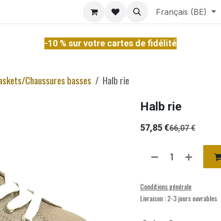
ontact
À Propos
Services
Français (BE)
-10 % sur votre cartes de fidélité
askets/Chaussures basses
Halb rie
Halb rie
57,85
€
66,07
€
Conditions générale
Livraison : 2-3 jours ouvrables