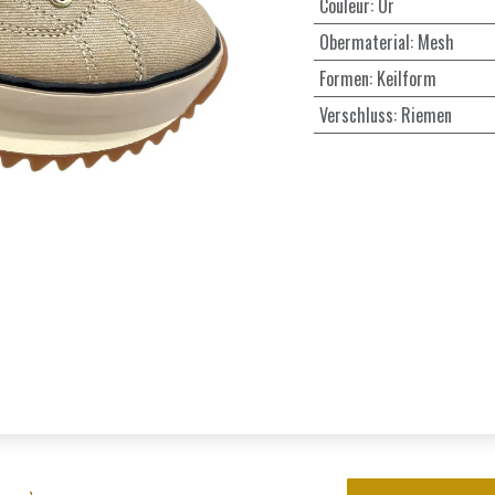
Couleur
:
Or
Obermaterial
:
Mesh
Formen
:
Keilform
Verschluss
:
Riemen