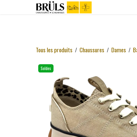
Se rendre au contenu
Boutique
C
Tous les produits
Chaussures
Dames
B
Soldes