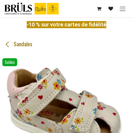
Se rendre au contenu
-10 % sur votre cartes de fidélité
Sandales
Soldes