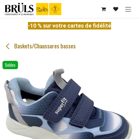
Se rendre au contenu
-10 % sur votre cartes de fidélité
Baskets/Chaussures basses
Soldes