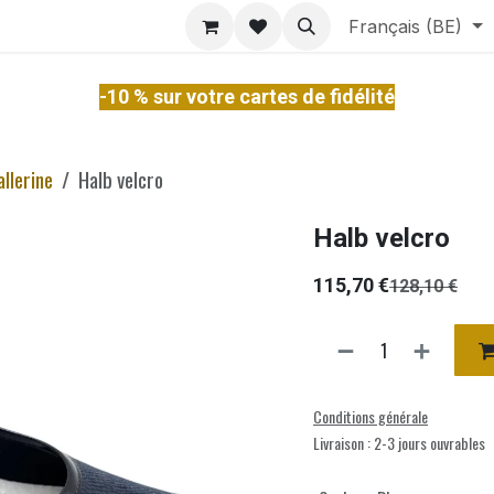
ontact
À Propos
Services
Français (BE)
-10 % sur votre cartes de fidélité
allerine
Halb velcro
Halb velcro
115,70
€
128,10
€
Conditions générale
Livraison : 2-3 jours ouvrables