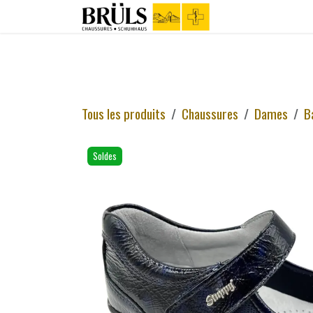
Se rendre au contenu
Boutique
C
Tous les produits
Chaussures
Dames
B
Soldes