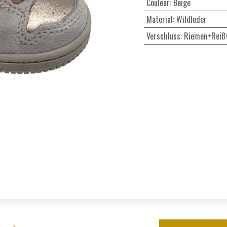
Couleur
:
Beige
Material
:
Wildleder
Verschluss
:
Riemen+Reißv