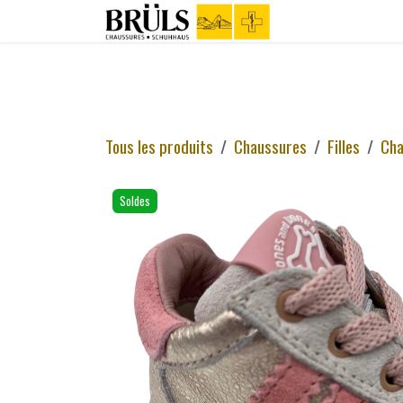
Se rendre au contenu
Boutique
C
Tous les produits
Chaussures
Filles
Cha
Soldes