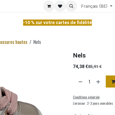
ontact
À Propos
Services
Français (BE)
-10 % sur votre cartes de fidélité
ussures hautes
Nels
Nels
74,38
€
85,91
€
Conditions générale
Livraison : 2-3 jours ouvrables