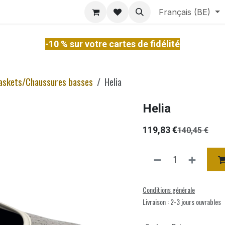
ontact
À Propos
Services
Français (BE)
-10 % sur votre cartes de fidélité
askets/Chaussures basses
Helia
Helia
119,83
€
140,45
€
Conditions générale
Livraison : 2-3 jours ouvrables