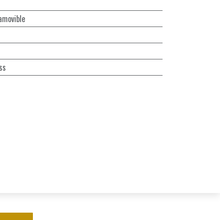
amovible
ss