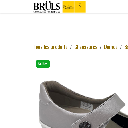
Se rendre au contenu
Boutique
C
Tous les produits
Chaussures
Dames
B
Soldes