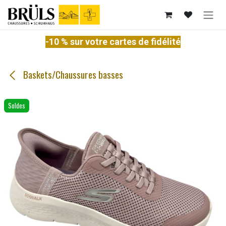
Se rendre au contenu
-10 % sur votre cartes de fidélité
Baskets/Chaussures basses
Soldes