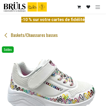
Se rendre au contenu
-10 % sur votre cartes de fidélité
Baskets/Chaussures basses
Soldes