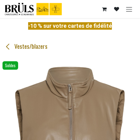
Se rendre au contenu
-10 % sur votre cartes de fidélité
Vestes/blazers
Soldes