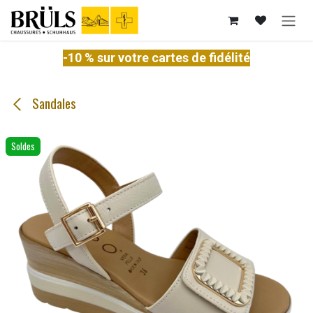
Se rendre au contenu
-10 % sur votre cartes de fidélité
Sandales
Soldes