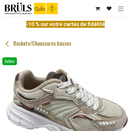
Se rendre au contenu
-10 % sur votre cartes de fidélité
Baskets/Chaussures basses
Soldes