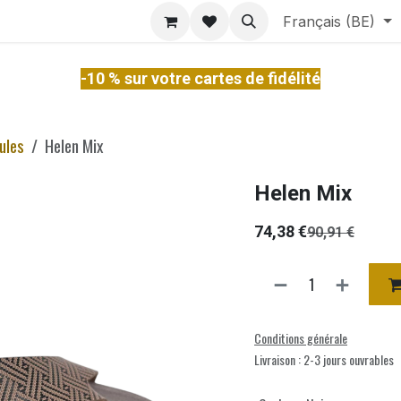
ontact
À Propos
Services
Français (BE)
-10 % sur votre cartes de fidélité
ules
Helen Mix
Helen Mix
74,38
€
90,91
€
Conditions générale
Livraison : 2-3 jours ouvrables