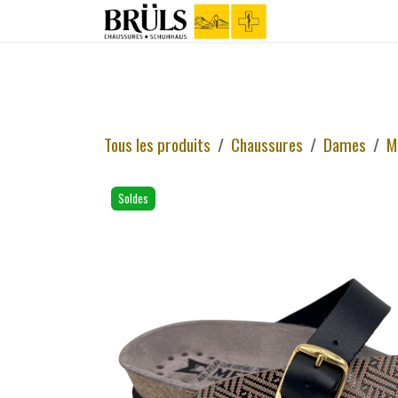
Se rendre au contenu
Boutique
C
Tous les produits
Chaussures
Dames
M
Soldes