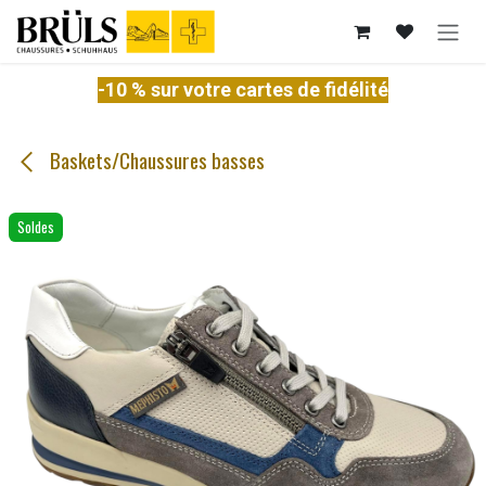
Se rendre au contenu
-10 % sur votre cartes de fidélité
Baskets/Chaussures basses
Soldes