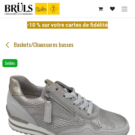
Se rendre au contenu
-10 % sur votre cartes de fidélité
Baskets/Chaussures basses
Soldes