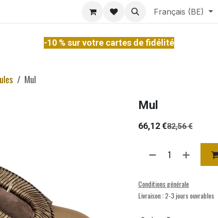
ontact
À Propos
Services
Français (BE)
-10 % sur votre cartes de fidélité
ules
Mul
Mul
66,12
€
82,56
€
Conditions générale
Livraison : 2-3 jours ouvrables