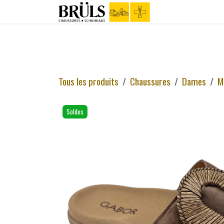
Se rendre au contenu
Boutique
C
Tous les produits
Chaussures
Dames
M
Soldes