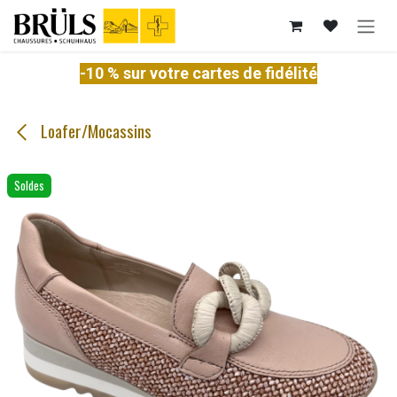
Se rendre au contenu
-10 % sur votre cartes de fidélité
Loafer/Mocassins
Soldes