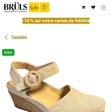
Se rendre au contenu
-10 % sur votre cartes de fidélité
Sandales
Soldes