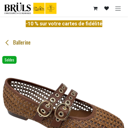
Se rendre au contenu
-10 % sur votre cartes de fidélité
Ballerine
Soldes