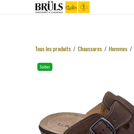
Se rendre au contenu
Boutique
C
Tous les produits
Chaussures
Hommes
Soldes