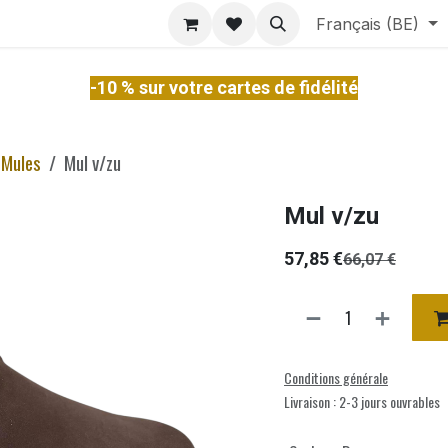
ontact
À Propos
Services
Français (BE)
-10 % sur votre cartes de fidélité
Mules
Mul v/zu
Mul v/zu
57,85
€
66,07
€
Conditions générale
Livraison : 2-3 jours ouvrables