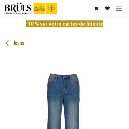
Se rendre au contenu
-10 % sur votre cartes de fidélité
Jeans