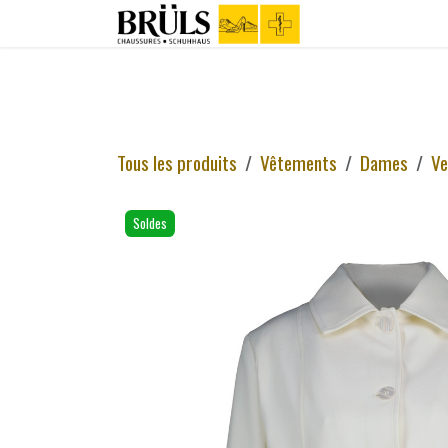
Se rendre au contenu
Boutique
C
Tous les produits
Vêtements
Dames
Ve
Soldes