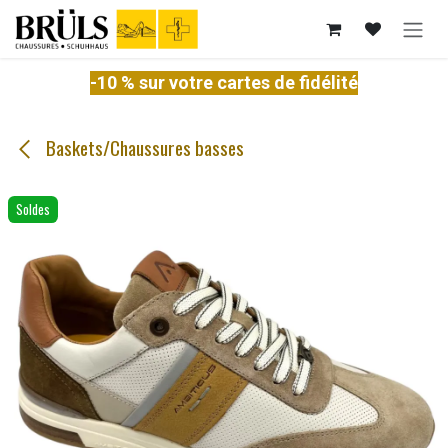
Se rendre au contenu
-10 % sur votre cartes de fidélité
Baskets/Chaussures basses
Soldes